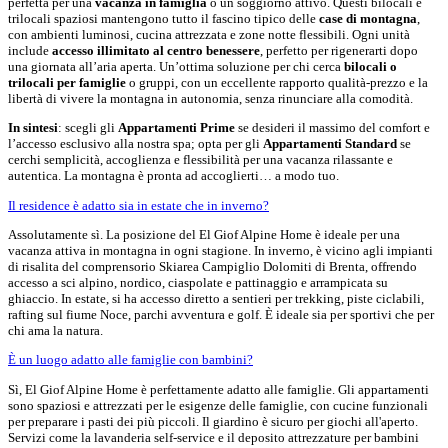
perfetta per una
vacanza in famiglia
o un soggiorno attivo. Questi bilocali e
trilocali spaziosi mantengono tutto il fascino tipico delle
case di montagna
,
con ambienti luminosi, cucina attrezzata e zone notte flessibili. Ogni unità
include
accesso illimitato al centro benessere
, perfetto per rigenerarti dopo
una giornata all’aria aperta. Un’ottima soluzione per chi cerca
bilocali o
trilocali per famiglie
o gruppi, con un eccellente rapporto qualità-prezzo e la
libertà di vivere la montagna in autonomia, senza rinunciare alla comodità.
In sintesi
: scegli gli
Appartamenti Prime
se desideri il massimo del comfort e
l’accesso esclusivo alla nostra spa; opta per gli
Appartamenti Standard
se
cerchi semplicità, accoglienza e flessibilità per una vacanza rilassante e
autentica. La montagna è pronta ad accoglierti… a modo tuo.
Il residence è adatto sia in estate che in inverno?
Assolutamente sì. La posizione del El Giof Alpine Home è ideale per una
vacanza attiva in montagna in ogni stagione. In inverno, è vicino agli impianti
di risalita del comprensorio Skiarea Campiglio Dolomiti di Brenta, offrendo
accesso a sci alpino, nordico, ciaspolate e pattinaggio e arrampicata su
ghiaccio. In estate, si ha accesso diretto a sentieri per trekking, piste ciclabili,
rafting sul fiume Noce, parchi avventura e golf. È ideale sia per sportivi che per
chi ama la natura.
È un luogo adatto alle famiglie con bambini?
Sì, El Giof Alpine Home è perfettamente adatto alle famiglie. Gli appartamenti
sono spaziosi e attrezzati per le esigenze delle famiglie, con cucine funzionali
per preparare i pasti dei più piccoli. Il giardino è sicuro per giochi all'aperto.
Servizi come la lavanderia self-service e il deposito attrezzature per bambini