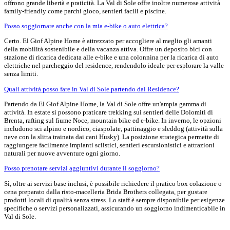
offrono grande libertà e praticità. La Val di Sole offre inoltre numerose attività
family-friendly come parchi gioco, sentieri facili e piscine.
Posso soggiornare anche con la mia e-bike o auto elettrica?
Certo. El Giof Alpine Home è attrezzato per accogliere al meglio gli amanti
della mobilità sostenibile e della vacanza attiva. Offre un deposito bici con
stazione di ricarica dedicata alle e-bike e una colonnina per la ricarica di auto
elettriche nel parcheggio del residence, rendendolo ideale per esplorare la valle
senza limiti.
Quali attività posso fare in Val di Sole partendo dal Residence?
Partendo da El Giof Alpine Home, la Val di Sole offre un'ampia gamma di
attività. In estate si possono praticare trekking sui sentieri delle Dolomiti di
Brenta, rafting sul fiume Noce, mountain bike ed e-bike. In inverno, le opzioni
includono sci alpino e nordico, ciaspolate, pattinaggio e sleddog (attività sulla
neve con la slitta trainata dai cani Husky). La posizione strategica permette di
raggiungere facilmente impianti sciistici, sentieri escursionistici e attrazioni
naturali per nuove avventure ogni giorno.
Posso prenotare servizi aggiuntivi durante il soggiorno?
Sì, oltre ai servizi base inclusi, è possibile richiedere il pratico box colazione o
cena preparato dalla risto-macelleria Brida Brothers collegata, per gustare
prodotti locali di qualità senza stress. Lo staff è sempre disponibile per esigenze
specifiche o servizi personalizzati, assicurando un soggiorno indimenticabile in
Val di Sole.