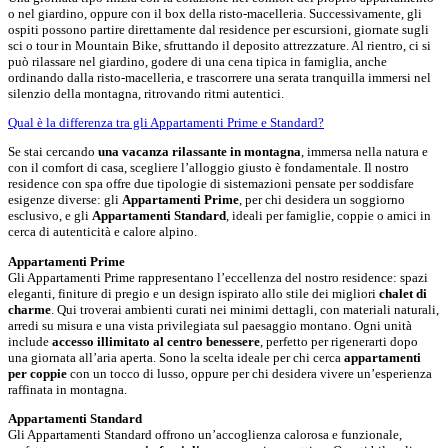
o nel giardino, oppure con il box della risto-macelleria. Successivamente, gli
ospiti possono partire direttamente dal residence per escursioni, giornate sugli
sci o tour in Mountain Bike, sfruttando il deposito attrezzature. Al rientro, ci si
può rilassare nel giardino, godere di una cena tipica in famiglia, anche
ordinando dalla risto-macelleria, e trascorrere una serata tranquilla immersi nel
silenzio della montagna, ritrovando ritmi autentici.
Qual è la differenza tra gli Appartamenti Prime e Standard?
Se stai cercando
una vacanza rilassante in montagna
, immersa nella natura e
con il comfort di casa, scegliere l’alloggio giusto è fondamentale. Il nostro
residence con spa offre due tipologie di sistemazioni pensate per soddisfare
esigenze diverse: gli
Appartamenti Prime
, per chi desidera un soggiorno
esclusivo, e gli
Appartamenti Standard
, ideali per famiglie, coppie o amici in
cerca di autenticità e calore alpino.
Appartamenti Prime
Gli Appartamenti Prime rappresentano l’eccellenza del nostro residence: spazi
eleganti, finiture di pregio e un design ispirato allo stile dei migliori
chalet di
charme
. Qui troverai ambienti curati nei minimi dettagli, con materiali naturali,
arredi su misura e una vista privilegiata sul paesaggio montano. Ogni unità
include
accesso illimitato al centro benessere
, perfetto per rigenerarti dopo
una giornata all’aria aperta. Sono la scelta ideale per chi cerca
appartamenti
per coppie
con un tocco di lusso, oppure per chi desidera vivere un’esperienza
raffinata in montagna.
Appartamenti Standard
Gli Appartamenti Standard offrono un’accoglienza calorosa e funzionale,