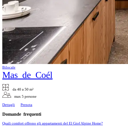
Bilocale
Mas de Coél
da 40 a 50 m²
max 5 persone
Dettagli
Prenota
Domande frequenti
Quali comfort offrono gli appartamenti del El Giof Alpine Home?