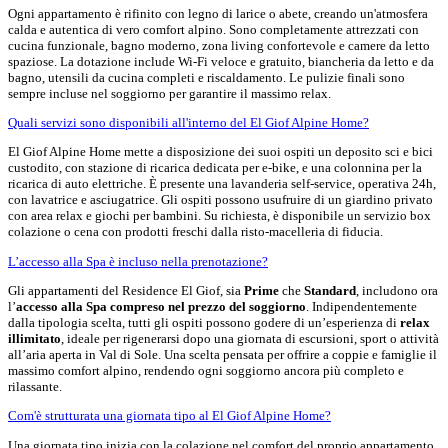
Ogni appartamento è rifinito con legno di larice o abete, creando un'atmosfera
calda e autentica di vero comfort alpino. Sono completamente attrezzati con
cucina funzionale, bagno moderno, zona living confortevole e camere da letto
spaziose. La dotazione include Wi-Fi veloce e gratuito, biancheria da letto e da
bagno, utensili da cucina completi e riscaldamento. Le pulizie finali sono
sempre incluse nel soggiorno per garantire il massimo relax.
Quali servizi sono disponibili all'interno del El Giof Alpine Home?
El Giof Alpine Home mette a disposizione dei suoi ospiti un deposito sci e bici
custodito, con stazione di ricarica dedicata per e-bike, e una colonnina per la
ricarica di auto elettriche. È presente una lavanderia self-service, operativa 24h,
con lavatrice e asciugatrice. Gli ospiti possono usufruire di un giardino privato
con area relax e giochi per bambini. Su richiesta, è disponibile un servizio box
colazione o cena con prodotti freschi dalla risto-macelleria di fiducia.
L’accesso alla Spa è incluso nella prenotazione?
Gli appartamenti del Residence El Giof, sia
Prime
che
Standard
, includono ora
l’
accesso alla Spa compreso nel prezzo del soggiorno
. Indipendentemente
dalla tipologia scelta, tutti gli ospiti possono godere di un’esperienza di
relax
illimitato
, ideale per rigenerarsi dopo una giornata di escursioni, sport o attività
all’aria aperta in Val di Sole. Una scelta pensata per offrire a coppie e famiglie il
massimo comfort alpino, rendendo ogni soggiorno ancora più completo e
rilassante.
Com'è strutturata una giornata tipo al El Giof Alpine Home?
Una giornata tipo inizia con la colazione nel comfort del proprio appartamento