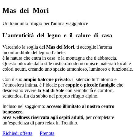
Mas dei Mori
Un tranquillo rifugio per l'anima viaggiatrice
L’autenticità del legno e il calore di casa
Varcando la soglia del
Mas dei Mori
, ti accoglie l’aroma
inconfondibile del legno d’abete:
è la natura che entra in casa, è la montagna che ti abbraccia.
Questo bilocale dallo stile rustico-moderno unisce materiali locali e
colori neutri, creando uno spazio armonioso, luminoso e funzionale.
Con il suo
ampio balcone privato
, il silenzio tutt’intorno e
l’atmosfera intima, è l’ideale per
coppie o piccole famiglie
che
desiderano vivere la
Val di Sole
con semplicità e comfort,
sentendosi fin da subito nel proprio rifugio alpino.
Incluso nel soggiorno:
accesso illimitato al nostro centro
benessere,
area wellness riservata agli ospiti adulti
, per completare
un’esperienza di puro relax in Trentino.
Richiedi offerta
Prenota