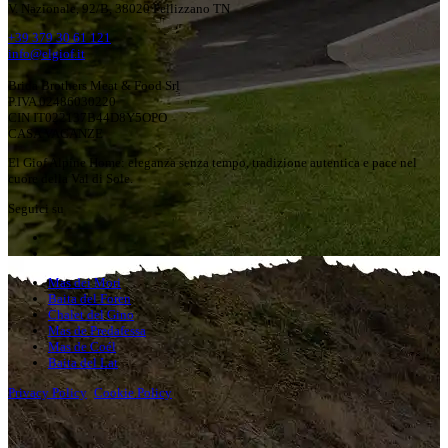
V. Nazionale, 92/B, 38020 Pellizzano TN
+39 379 30 61 121
info@elgiof.it
Brida Brothers Meat & Food Srl
P.IVA 02486030220
CIN IT022137B44D8Y5OPO
CASA VACANZE
El Giof Alpine Home: eleganza senza tempo, tradizione autentica e pace nel
cuore della Val di Sole.
Seguici su
Mas dei Mori
Baita del Foren
Chalet del Gino
Mas de Predafessa
Mas de Coél
Baita del Lat
Privacy Policy
Cookie Policy