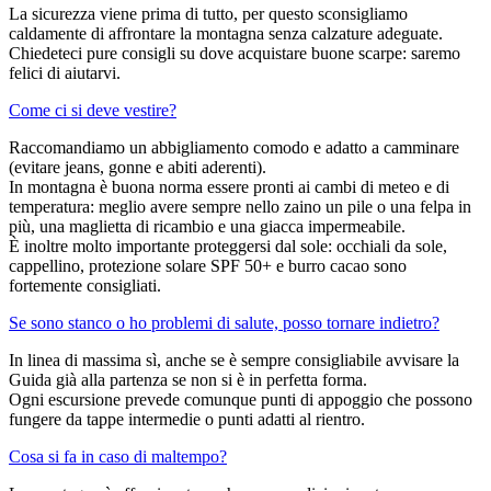
La sicurezza viene prima di tutto, per questo sconsigliamo
caldamente di affrontare la montagna senza calzature adeguate.
Chiedeteci pure consigli su dove acquistare buone scarpe: saremo
felici di aiutarvi.
Come ci si deve vestire?
Raccomandiamo un abbigliamento comodo e adatto a camminare
(evitare jeans, gonne e abiti aderenti).
In montagna è buona norma essere pronti ai cambi di meteo e di
temperatura: meglio avere sempre nello zaino un pile o una felpa in
più, una maglietta di ricambio e una giacca impermeabile.
È inoltre molto importante proteggersi dal sole: occhiali da sole,
cappellino, protezione solare SPF 50+ e burro cacao sono
fortemente consigliati.
Se sono stanco o ho problemi di salute, posso tornare indietro?
In linea di massima sì, anche se è sempre consigliabile avvisare la
Guida già alla partenza se non si è in perfetta forma.
Ogni escursione prevede comunque punti di appoggio che possono
fungere da tappe intermedie o punti adatti al rientro.
Cosa si fa in caso di maltempo?