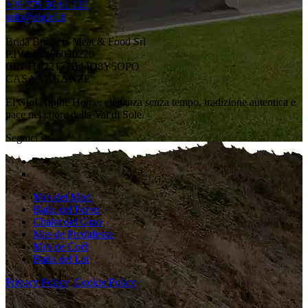
+39 379 30 61 121
info@elgiof.it
Brida Brothers Meat & Food Srl
P.IVA 02486030220
CIN IT022137B44D8Y5OPO
CASA VACANZE
El Giof Alpine Home: eleganza senza tempo, tradizione autentica e
pace nel cuore della Val di Sole.
Seguici su
Mas dei Mori
Baita del Foren
Chalet del Gino
Mas de Predafessa
Mas de Coél
Baita del Lat
Privacy Policy
Cookie Policy