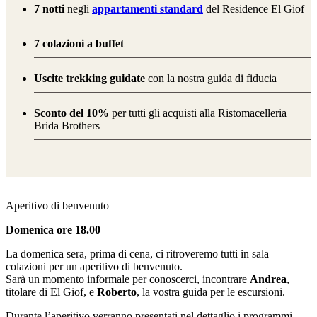
7 notti
negli
appartamenti standard
del Residence El Giof
7 colazioni a buffet
Uscite trekking guidate
con la nostra guida di fiducia
Sconto del 10%
per tutti gli acquisti alla Ristomacelleria
Brida Brothers
Aperitivo di benvenuto
Domenica ore 18.00
La domenica sera, prima di cena, ci ritroveremo tutti in sala
colazioni per un aperitivo di benvenuto.
Sarà un momento informale per conoscerci, incontrare
Andrea
,
titolare di El Giof, e
Roberto
, la vostra guida per le escursioni.
Durante l’aperitivo verranno presentati nel dettaglio i programmi