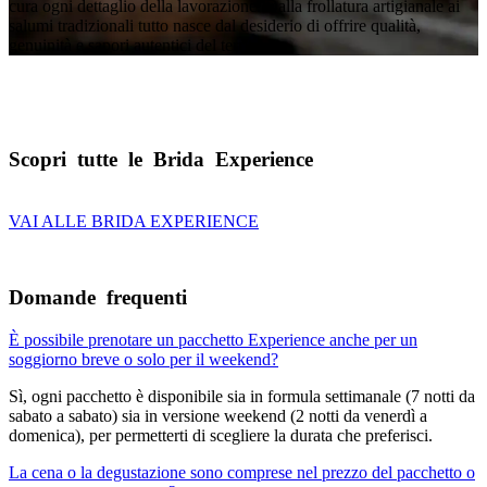
cura ogni dettaglio della lavorazione. Dalla frollatura artigianale ai
salumi tradizionali tutto nasce dal desiderio di offrire qualità,
genuinità e sapori autentici del territorio.
Scopri tutte le Brida Experience
VAI ALLE BRIDA EXPERIENCE
Domande frequenti
È possibile prenotare un pacchetto Experience anche per un
soggiorno breve o solo per il weekend?
Sì, ogni pacchetto è disponibile sia in formula settimanale (7 notti da
sabato a sabato) sia in versione weekend (2 notti da venerdì a
domenica), per permetterti di scegliere la durata che preferisci.
La cena o la degustazione sono comprese nel prezzo del pacchetto o