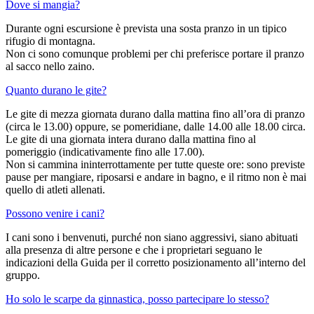
Dove si mangia?
Durante ogni escursione è prevista una sosta pranzo in un tipico
rifugio di montagna.
Non ci sono comunque problemi per chi preferisce portare il pranzo
al sacco nello zaino.
Quanto durano le gite?
Le gite di mezza giornata durano dalla mattina fino all’ora di pranzo
(circa le 13.00) oppure, se pomeridiane, dalle 14.00 alle 18.00 circa.
Le gite di una giornata intera durano dalla mattina fino al
pomeriggio (indicativamente fino alle 17.00).
Non si cammina ininterrottamente per tutte queste ore: sono previste
pause per mangiare, riposarsi e andare in bagno, e il ritmo non è mai
quello di atleti allenati.
Possono venire i cani?
I cani sono i benvenuti, purché non siano aggressivi, siano abituati
alla presenza di altre persone e che i proprietari seguano le
indicazioni della Guida per il corretto posizionamento all’interno del
gruppo.
Ho solo le scarpe da ginnastica, posso partecipare lo stesso?