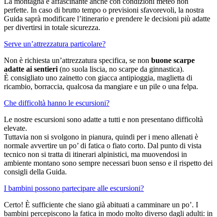
La montagna è affascinante anche con condizioni meteo non
perfette. In caso di brutto tempo o previsioni sfavorevoli, la nostra
Guida saprà modificare l’itinerario e prendere le decisioni più adatte
per divertirsi in totale sicurezza.
Serve un’attrezzatura particolare?
Non è richiesta un’attrezzatura specifica, se non
buone scarpe
adatte ai sentieri
(no suola liscia, no scarpe da ginnastica).
È consigliato uno zainetto con giacca antipioggia, maglietta di
ricambio, borraccia, qualcosa da mangiare e un pile o una felpa.
Che difficoltà hanno le escursioni?
Le nostre escursioni sono adatte a tutti e non presentano difficoltà
elevate.
Tuttavia non si svolgono in pianura, quindi per i meno allenati è
normale avvertire un po’ di fatica o fiato corto. Dal punto di vista
tecnico non si tratta di itinerari alpinistici, ma muovendosi in
ambiente montano sono sempre necessari buon senso e il rispetto dei
consigli della Guida.
I bambini possono partecipare alle escursioni?
Certo! È sufficiente che siano già abituati a camminare un po’. I
bambini percepiscono la fatica in modo molto diverso dagli adulti: in