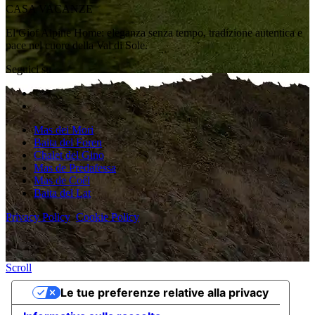
CASA VACANZE
El Giof Alpine Home: eleganza senza tempo, tradizione autentica e
pace nel cuore della Val di Sole.
Seguici su
Mas dei Mori
Baita del Foren
Chalet del Gino
Mas de Predafessa
Mas de Coél
Baita del Lat
Privacy Policy
Cookie Policy
Scroll
Le tue preferenze relative alla privacy