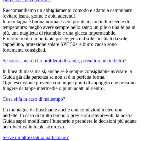
Raccomandiamo un abbigliamento comodo e adatto a camminare
(evitare jeans, gonne e abiti aderenti).
In montagna è buona norma essere pronti ai cambi di meteo e di
temperatura: meglio avere sempre nello zaino un pile o una felpa in
più, una maglietta di ricambio e una giacca impermeabile.
È inoltre molto importante proteggersi dal sole: occhiali da sole,
cappellino, protezione solare SPF 50+ e burro cacao sono
fortemente consigliati.
Se sono stanco o ho problemi di salute, posso tornare indietro?
In linea di massima sì, anche se è sempre consigliabile avvisare la
Guida già alla partenza se non si è in perfetta forma.
Ogni escursione prevede comunque punti di appoggio che possono
fungere da tappe intermedie o punti adatti al rientro.
Cosa si fa in caso di maltempo?
La montagna è affascinante anche con condizioni meteo non
perfette. In caso di brutto tempo o previsioni sfavorevoli, la nostra
Guida saprà modificare l’itinerario e prendere le decisioni più adatte
per divertirsi in totale sicurezza.
Serve un’attrezzatura particolare?