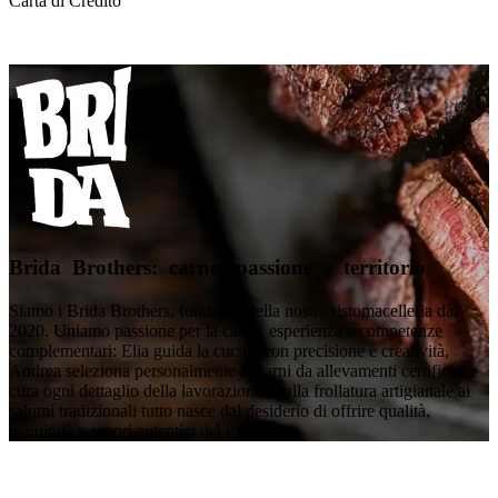
Carta di Credito
Brida Brothers: carne, passione e territorio
Siamo i Brida Brothers, fondatori della nostra ristomacelleria dal
2020. Uniamo passione per la carne, esperienza e competenze
complementari: Elia guida la cucina con precisione e creatività,
Andrea seleziona personalmente le carni da allevamenti certificati e
cura ogni dettaglio della lavorazione. Dalla frollatura artigianale ai
salumi tradizionali tutto nasce dal desiderio di offrire qualità,
genuinità e sapori autentici del territorio.