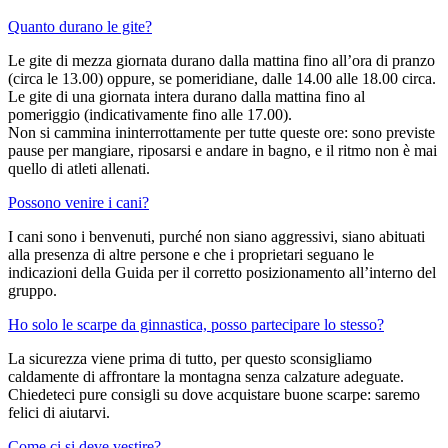
Quanto durano le gite?
Le gite di mezza giornata durano dalla mattina fino all’ora di pranzo
(circa le 13.00) oppure, se pomeridiane, dalle 14.00 alle 18.00 circa.
Le gite di una giornata intera durano dalla mattina fino al
pomeriggio (indicativamente fino alle 17.00).
Non si cammina ininterrottamente per tutte queste ore: sono previste
pause per mangiare, riposarsi e andare in bagno, e il ritmo non è mai
quello di atleti allenati.
Possono venire i cani?
I cani sono i benvenuti, purché non siano aggressivi, siano abituati
alla presenza di altre persone e che i proprietari seguano le
indicazioni della Guida per il corretto posizionamento all’interno del
gruppo.
Ho solo le scarpe da ginnastica, posso partecipare lo stesso?
La sicurezza viene prima di tutto, per questo sconsigliamo
caldamente di affrontare la montagna senza calzature adeguate.
Chiedeteci pure consigli su dove acquistare buone scarpe: saremo
felici di aiutarvi.
Come ci si deve vestire?