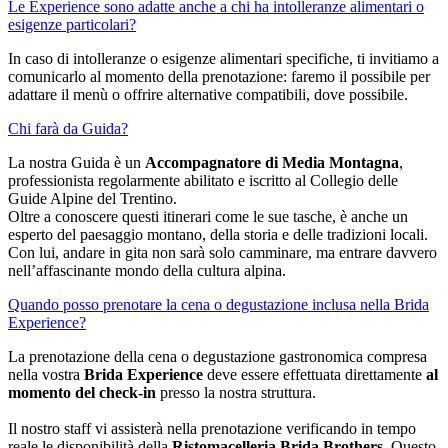
Le Experience sono adatte anche a chi ha intolleranze alimentari o
esigenze particolari?
In caso di intolleranze o esigenze alimentari specifiche, ti invitiamo a
comunicarlo al momento della prenotazione: faremo il possibile per
adattare il menù o offrire alternative compatibili, dove possibile.
Chi farà da Guida?
La nostra Guida è un
Accompagnatore di Media Montagna
,
professionista regolarmente abilitato e iscritto al Collegio delle
Guide Alpine del Trentino.
Oltre a conoscere questi itinerari come le sue tasche, è anche un
esperto del paesaggio montano, della storia e delle tradizioni locali.
Con lui, andare in gita non sarà solo camminare, ma entrare davvero
nell’affascinante mondo della cultura alpina.
Quando posso prenotare la cena o degustazione inclusa nella Brida
Experience?
La prenotazione della cena o degustazione gastronomica compresa
nella vostra
Brida Experience
deve essere effettuata direttamente
al
momento del check-in
presso la nostra struttura.
Il nostro staff vi assisterà nella prenotazione verificando in tempo
reale le disponibilità della
Ristomacelleria Brida Brothers
. Questo