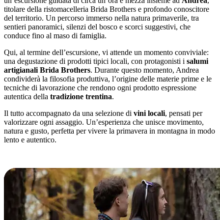
un’escursione guidata di circa un’ora e mezza insieme ad
Andrea
,
titolare della ristomacelleria Brida Brothers e profondo conoscitore
del territorio. Un percorso immerso nella natura primaverile, tra
sentieri panoramici, silenzi del bosco e scorci suggestivi, che
conduce fino al maso di famiglia.
Qui, al termine dell’escursione, vi attende un momento conviviale:
una degustazione di prodotti tipici locali, con protagonisti i
salumi
artigianali Brida Brothers
. Durante questo momento, Andrea
condividerà la filosofia produttiva, l’origine delle materie prime e le
tecniche di lavorazione che rendono ogni prodotto espressione
autentica della
tradizione trentina
.
Il tutto accompagnato da una selezione di
vini locali
, pensati per
valorizzare ogni assaggio. Un’esperienza che unisce movimento,
natura e gusto, perfetta per vivere la primavera in montagna in modo
lento e autentico.