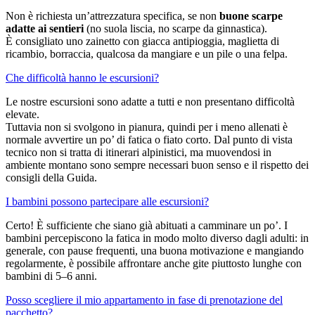
Non è richiesta un’attrezzatura specifica, se non
buone scarpe
adatte ai sentieri
(no suola liscia, no scarpe da ginnastica).
È consigliato uno zainetto con giacca antipioggia, maglietta di
ricambio, borraccia, qualcosa da mangiare e un pile o una felpa.
Che difficoltà hanno le escursioni?
Le nostre escursioni sono adatte a tutti e non presentano difficoltà
elevate.
Tuttavia non si svolgono in pianura, quindi per i meno allenati è
normale avvertire un po’ di fatica o fiato corto. Dal punto di vista
tecnico non si tratta di itinerari alpinistici, ma muovendosi in
ambiente montano sono sempre necessari buon senso e il rispetto dei
consigli della Guida.
I bambini possono partecipare alle escursioni?
Certo! È sufficiente che siano già abituati a camminare un po’. I
bambini percepiscono la fatica in modo molto diverso dagli adulti: in
generale, con pause frequenti, una buona motivazione e mangiando
regolarmente, è possibile affrontare anche gite piuttosto lunghe con
bambini di 5–6 anni.
Posso scegliere il mio appartamento in fase di prenotazione del
pacchetto?