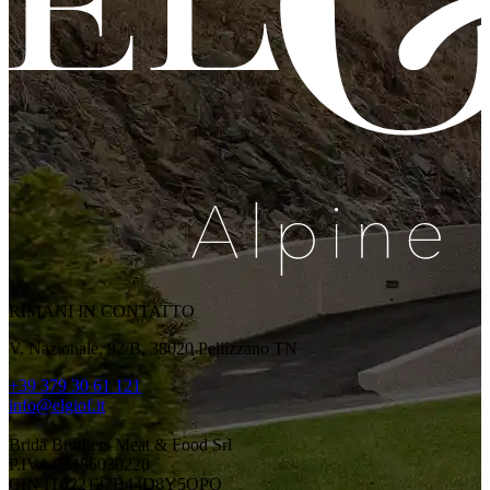
RIMANI IN CONTATTO
V. Nazionale, 92/B, 38020 Pellizzano TN
+39 379 30 61 121
info@elgiof.it
Brida Brothers Meat & Food Srl
P.IVA 02486030220
CIN IT022137B44D8Y5OPO